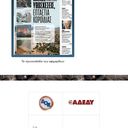
Τα
πρωτοσέλιδα
των
εφημερίδων