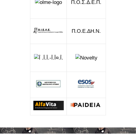
Π.Ο.Σ.Δ.Ε.Π.
Π.Ο.Ε.ΔΗ.Ν.