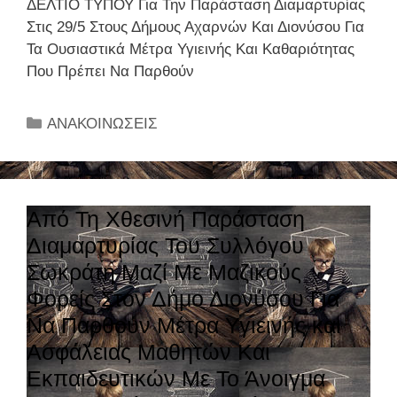
ΔΕΛΤΙΟ ΤΥΠΟΥ Για Την Παράσταση Διαμαρτυρίας
Στις 29/5 Στους Δήμους Αχαρνών Και Διονύσου Για
Τα Ουσιαστικά Μέτρα Υγιεινής Και Καθαριότητας
Που Πρέπει Να Παρθούν
Κ
ΑΝΑΚΟΙΝΩΣΕΙΣ
α
τ
η
γ
Από Τη Χθεσινή Παράσταση
ο
Διαμαρτυρίας Του Συλλόγου
ρ
Σωκράτη Μαζί Με Μαζικούς
ί
Φορείς Στον Δήμο Διονύσου Για
ε
Να Παρθούν Μέτρα Υγιεινής και
ς
Ασφάλειας Μαθητών Και
Εκπαιδευτικών Με Το Άνοιγμα