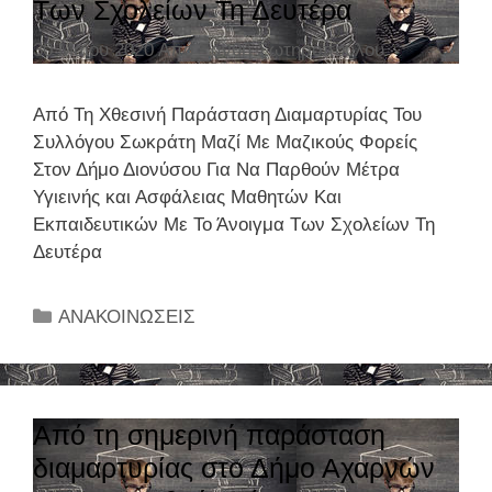
Των Σχολείων Τη Δευτέρα
30 Μαΐου 2020
Από
Ξανθή Σωτηροπούλου
Από Τη Χθεσινή Παράσταση Διαμαρτυρίας Του
Συλλόγου Σωκράτη Μαζί Με Μαζικούς Φορείς
Στον Δήμο Διονύσου Για Να Παρθούν Μέτρα
Υγιεινής και Ασφάλειας Μαθητών Και
Εκπαιδευτικών Με Το Άνοιγμα Των Σχολείων Τη
Δευτέρα
Κ
ΑΝΑΚΟΙΝΩΣΕΙΣ
α
τ
η
γ
Από τη σημερινή παράσταση
ο
διαμαρτυρίας στο Δήμο Αχαρνών
ρ