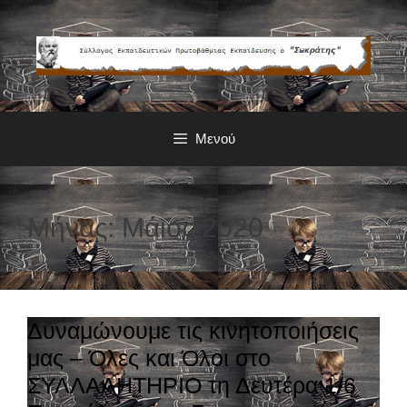
Μετάβαση
σε
περιεχόμενο
Μενού
Μήνας: Μάιος 2020
Δυναμώνουμε τις κινητοποιήσεις
μας – Όλες και Όλοι στο
ΣΥΛΛΑΛΗΤΗΡΙΟ τη Δευτέρα 1/6