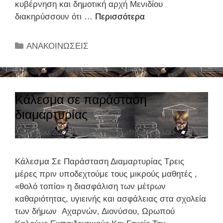
κυβέρνηση και δημοτική αρχή Μενιδίου
διακηρύσσουν ότι …
Περισσότερα
Α
π
ό
Κ
ΑΝΑΚΟΙΝΩΣΕΙΣ
τ
α
η
τ
σ
η
η
γ
Κάλεσμα σε παράσταση
μ
ο
διαμαρτυρίας
ε
ρ
ρ
28 Μαΐου 2020
Από
Ξανθή Σωτηροπούλου
ί
ι
ε
ν
ς
Κάλεσμα Σε Παράσταση Διαμαρτυρίας Τρεις
ή
μέρες πριν υποδεχτούμε τους μικρούς μαθητές ,
π
«θολό τοπίο» η διασφάλιση των μέτρων
α
καθαριότητας, υγιεινής και ασφάλειας στα σχολεία
ρ
των δήμων Αχαρνών, Διονύσου, Ωρωπού
ά