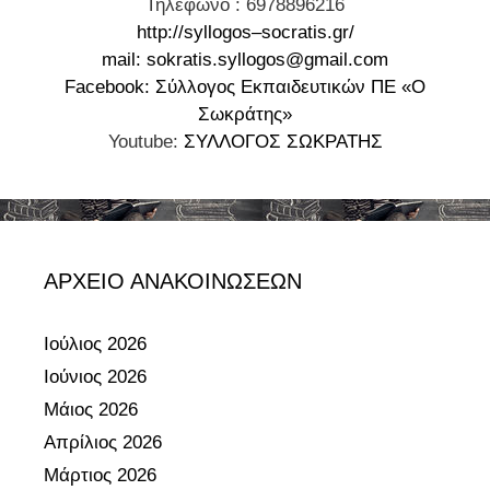
Τηλέφωνο : 6978896216
ι
http
://
syllogos
–
socratis
.
gr
/
κ
mail: sokratis.syllogos@gmail.com
ά
Facebook: Σύλλογος Εκπαιδευτικών ΠΕ «Ο
Μ
Σωκράτης»
έ
Youtube:
ΣΥΛΛΟΓΟΣ ΣΩΚΡΑΤΗΣ
τ
ρ
α
Τ
η
ΑΡΧΕΙΟ ΑΝΑΚΟΙΝΩΣΕΩΝ
ς
Κ
υ
Ιούλιος 2026
β
Ιούνιος 2026
έ
Μάιος 2026
ρ
Απρίλιος 2026
ν
Μάρτιος 2026
η