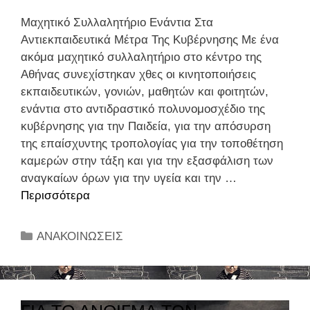
υ
Μαχητικό Συλλαλητήριο Ενάντια Στα
γ
Αντιεκπαιδευτικά Μέτρα Της Κυβέρνησης Με ένα
ι
ακόμα μαχητικό συλλαλητήριο στο κέντρο της
ε
Αθήνας συνεχίστηκαν χθες οι κινητοποιήσεις
ι
εκπαιδευτικών, γονιών, μαθητών και φοιτητών,
ν
ενάντια στο αντιδραστικό πολυνομοσχέδιο της
ή
κυβέρνησης για την Παιδεία, για την απόσυρση
κ
της επαίσχυντης τροπολογίας για την τοποθέτηση
α
καμερών στην τάξη και για την εξασφάλιση των
ι
αναγκαίων όρων για την υγεία και την …
α
Περισσότερα
Μ
σ
α
φ
χ
Κ
ΑΝΑΚΟΙΝΩΣΕΙΣ
ά
η
α
λ
τ
τ
ε
ι
η
ι
κ
γ
α