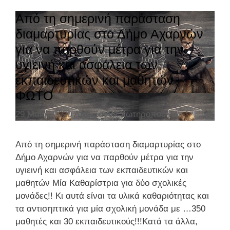
η
γ
Από τη σημερινή παράσταση
ο
διαμαρτυρίας στο Δήμο Αχαρνών
ρ
για να παρθούν μέτρα για την
ί
υγιεινή και ασφάλεια των
ε
εκπαιδευτικών και μαθητών –
ς
ΦΩΤΟ
29 Μαΐου 2020
Από
Ξανθή Σωτηροπούλου
Από τη σημερινή παράσταση διαμαρτυρίας στο
Δήμο Αχαρνών για να παρθούν μέτρα για την
υγιεινή και ασφάλεια των εκπαιδευτικών και
μαθητών Μία Καθαρίστρια για δύο σχολικές
μονάδες!! Κι αυτά είναι τα υλικά καθαριότητας και
τα αντισηπτικά για μία σχολική μονάδα με …350
μαθητές και 30 εκπαιδευτικούς!!!Κατά τα άλλα,