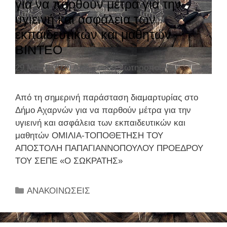
για να παρθούν μέτρα για την
ί
υγιεινή και ασφάλεια των
ε
εκπαιδευτικών και μαθητών –
ς
ΒΙΝΤΕΟ
29 Μαΐου 2020
Από
Ξανθή Σωτηροπούλου
Από τη σημερινή παράσταση διαμαρτυρίας στο
Δήμο Αχαρνών για να παρθούν μέτρα για την
υγιεινή και ασφάλεια των εκπαιδευτικών και
μαθητών ΟΜΙΛΙΑ-ΤΟΠΟΘΕΤΗΣΗ ΤΟΥ
ΑΠΟΣΤΟΛΗ ΠΑΠΑΓΙΑΝΝΟΠΟΥΛΟΥ ΠΡΟΕΔΡΟΥ
ΤΟΥ ΣΕΠΕ «Ο ΣΩΚΡΑΤΗΣ»
Κ
ΑΝΑΚΟΙΝΩΣΕΙΣ
α
τ