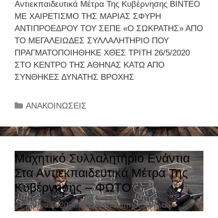
Αντιεκπαιδευτικά Μέτρα Της Κυβέρνησης ΒΙΝΤΕΟ
π
ΜΕ ΧΑΙΡΕΤΙΣΜΟ ΤΗΣ ΜΑΡΙΑΣ ΣΦΥΡΗ
α
ΑΝΤΙΠΡΟΕΔΡΟΥ ΤΟΥ ΣΕΠΕ «Ο ΣΩΚΡΑΤΗΣ» ΑΠΟ
ρ
ΤΟ ΜΕΓΑΛΕΙΩΔΕΣ ΣΥΛΛΑΛΗΤΗΡΙΟ ΠΟΥ
θ
ΠΡΑΓΜΑΤΟΠΟΙΗΘΗΚΕ ΧΘΕΣ ΤΡΙΤΗ 26/5/2020
ο
ΣΤΟ ΚΕΝΤΡΟ ΤΗΣ ΑΘΗΝΑΣ ΚΑΤΩ ΑΠΟ
ύ
ΣΥΝΘΗΚΕΣ ΔΥΝΑΤΗΣ ΒΡΟΧΗΣ
ν
μ
έ
Κ
ΑΝΑΚΟΙΝΩΣΕΙΣ
τ
α
ρ
τ
α
η
γ
γ
Μαχητικό Συλλαλητήριο Ενάντια
ι
ο
Στα Αντιεκπαιδευτικά Μέτρα Της
α
ρ
Κυβέρνησης – ΦΩΤΟ
τ
ί
η
ε
27 Μαΐου 2020
Από
Ξανθή Σωτηροπούλου
ν
ς