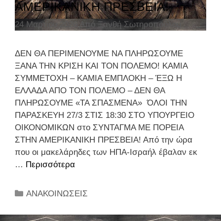
Η
ΑΜΕΡΙΚΑΝΙΚΗ ΠΡΕΣΒΕΙΑ!
ς
μ
24 Μαρτίου 2026
Από
Ξανθή Σωτηροπούλου
έ
ρ
α
ΔΕΝ ΘΑ ΠΕΡΙΜΕΝΟΥΜΕ ΝΑ ΠΛΗΡΩΣΟΥΜΕ
Δ
ΞΑΝΑ ΤΗΝ ΚΡΙΣΗ ΚΑΙ ΤΟΝ ΠΟΛΕΜΟ! ΚΑΜΙΑ
ρ
ΣΥΜΜΕΤΟΧΗ – ΚΑΜΙΑ ΕΜΠΛΟΚΗ – ΈΞΩ Η
ά
ΕΛΛΑΔΑ ΑΠΟ ΤΟΝ ΠΟΛΕΜΟ – ΔΕΝ ΘΑ
σ
ΠΛΗΡΩΣΟΥΜΕ «ΤΑ ΣΠΑΣΜΕΝΑ» ΌΛΟΙ ΤΗΝ
η
ΠΑΡΑΣΚΕΥΗ 27/3 ΣΤΙΣ 18:30 ΣΤΟ ΥΠΟΥΡΓΕΙΟ
ς
ΟΙΚΟΝΟΜΙΚΩΝ στο ΣΥΝΤΑΓΜΑ ΜΕ ΠΟΡΕΙΑ
ΣΤΗΝ ΑΜΕΡΙΚΑΝΙΚΗ ΠΡΕΣΒΕΙΑ! Από την ώρα
που οι μακελάρηδες των ΗΠΑ-Ισραήλ έβαλαν εκ
…
Περισσότερα
Ό
Λ
Ο
Κ
ΑΝΑΚΟΙΝΩΣΕΙΣ
Ι
α
Τ
τ