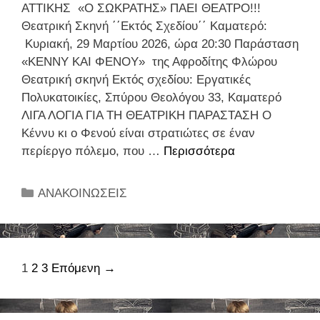
ς
ο
ΑΤΤΙΚΗΣ «Ο ΣΩΚΡΑΤΗΣ» ΠΑΕΙ ΘΕΑΤΡΟ!!!
κ
σ
κ
υ
Θεατρική Σκηνή ΄΄Εκτός Σχεδίου΄΄ Καματερό:
ε
υ
α
π
Κυριακή, 29 Μαρτίου 2026, ώρα 20:30 Παράσταση
ψ
ν
ι
α
«KENNY KAI ΦENOY» της Αφροδίτης Φλώρου
η
α
τ
ι
Θεατρική σκηνή Εκτός σχεδίου: Εργατικές
Ε
δ
η
δ
Πολυκατοικίες, Σπύρου Θεολόγου 33, Καματερό
ρ
ε
ς
α
ΛΙΓΑ ΛΟΓΙΑ ΓΙΑ ΤΗ ΘΕΑΤΡΙΚΗ ΠΑΡΑΣΤΑΣΗ Ο
γ
λ
ζ
γ
Κέννυ κι ο Φενού είναι στρατιώτες σε έναν
α
φ
ω
ω
περίεργο πόλεμο, που …
Περισσότερα
Π
τ
ι
ή
γ
Α
ι
σ
ς
ι
Μ
κ
σ
Κ
ΑΝΑΚΟΙΝΩΣΕΙΣ
»
κ
Ε
ώ
ώ
α
ο
Θ
ν
ν
τ
ύ
Ε
Κ
τ
η
μ
Α
έ
η
γ
Π
1
2
3
Επόμενη →
α
Τ
ν
ς
ο
λ
ς
Ρ
τ
Α
ρ
ο
ρ
Ο
ρ
ν
ί