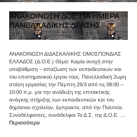
Η
η
Ν
γ
ΑΝΑΚΟΙΝΩΣΗ ΔΟΕ ΓΙΑ ΗΜΕΡΑ
Π
ο
ΠΑΝΕΛΛΑΔΙΚΗΣ ΔΡΑΣΗΣ
Α
ρ
Ρ
24 Μαρτίου 2026
Από
Ξανθή Σωτηροπούλου
ί
Α
ε
Σ
ς
ΑΝΑΚΟΙΝΩΣΗ ΔΙΔΑΣΚΑΛΙΚΗΣ ΟΜΟΣΠΟΝΔΙΑΣ
Κ
ΕΛΛΑΔΟΣ (Δ.Ο.Ε.) Θέμα: Καμία ανοχή στην
Ε
υποβάθμιση – απαξίωση των εκπαιδευτικών και
Υ
του επιστημονικού έργου τους. Πανελλαδική 2ωρη
Η
στάση εργασίας την Πέμπτη 26/3 από τις 08:00 –
2
10:00 π.μ. για την ανάδειξη της επιτακτικής
7
ανάγκης στήριξης των εκπαιδευτικών και του
/
δημόσιου σχολείου, έμπρακτα, από την Πολιτεία.
3
Συναδέλφισσες, συνάδελφοι Το Δ.Σ. της Δ.Ο.Ε. …
Σ
Περισσότερα
Α
Τ
Ν
Ι