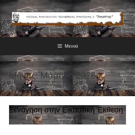
Μετάβαση
σε
περιεχόμενο
Μενού
Μήνας: Μάρτιος 2026
Ξενάγηση στην Εικαστική Έκθεση
29 Μαρτίου 2026
Από
Ξανθή Σωτηροπούλου