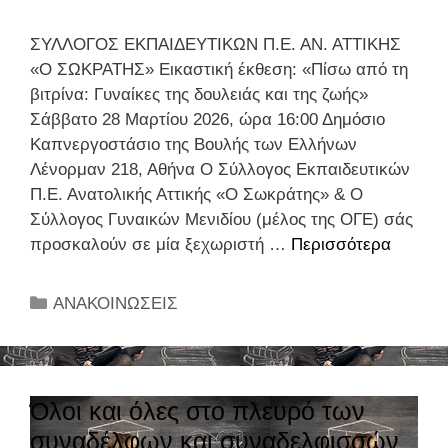
ς
Ε
ρ
Ρ
Ρ
ΣΥΛΛΟΓΟΣ ΕΚΠΑΙΔΕΥΤΙΚΩΝ Π.Ε. ΑΝ. ΑΤΤΙΚΗΣ
τ
Α
Ι
«Ο ΣΩΚΡΑΤΗΣ» Εικαστική έκθεση: «Πίσω από τη
η
Σ
Κ
βιτρίνα: Γυναίκες της δουλειάς και της ζωής»
8
Τ
Α
Σάββατο 28 Μαρτίου 2026, ώρα 16:00 Δημόσιο
-
Α
Ν
Καπνεργοστάσιο της Βουλής των Ελλήνων
1
Σ
Ι
Λένορμαν 218, Αθήνα Ο Σύλλογος Εκπαιδευτικών
0
Η
Κ
Π.Ε. Ανατολικής Αττικής «Ο Σωκράτης» & O
π
Σ
Η
Σύλλογος Γυναικών Μενιδίου (μέλος της ΟΓΕ) σάς
μ
σ
Π
προσκαλούν σε μία ξεχωριστή …
Περισσότερα
Ε
.
τ
Ρ
π
γ
ο
Ε
ί
ι
ν
Κ
ΑΝΑΚΟΙΝΩΣΕΙΣ
Σ
σ
α
Σ
α
Β
κ
τ
.
τ
Ε
ε
η
Ε
η
Ι
ψ
σ
.
γ
Όλοι και όλες στο πλευρό των
Α
η
υ
Π
ο
συναδέλφων και συναδελφισσών
!
σ
ν
.