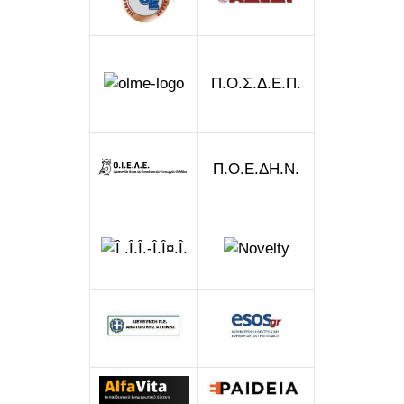
Π.Ο.Σ.Δ.Ε.Π.
Π.Ο.Ε.ΔΗ.Ν.