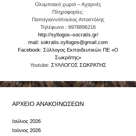
Ολυμπιακό χωριό – Αχαρνές
Σ
α
κ
Πληροφορίες:
Τ
τ
α
Παπαγιαννόπουλος Αποστόλης
Α
ε
ι
Τηλέφωνο : 6978896216
Σ
ί
τ
http
://
syllogos
–
socratis
.
gr
/
Η
ω
η
mail: sokratis.syllogos@gmail.com
:
ν
ς
Facebook: Σύλλογος Εκπαιδευτικών ΠΕ «Ο
«
Θ
Σωκράτης»
Κ
ρ
Youtube:
ΣΥΛΛΟΓΟΣ ΣΩΚΡΑΤΗΣ
Ε
ά
Ν
κ
Ν
η
Υ
ς
Κ
!
ΑΡΧΕΙΟ ΑΝΑΚΟΙΝΩΣΕΩΝ
Α
Π
Ι
α
Φ
ρ
Ιούλιος 2026
Ε
α
Ιούνιος 2026
Ν
σ