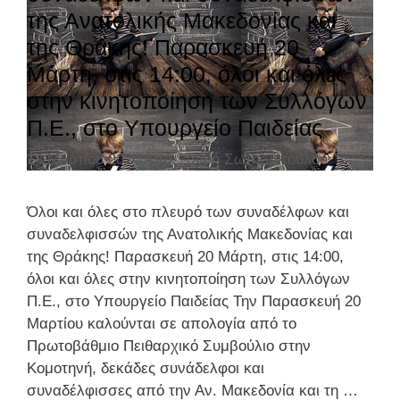
ρ
της Ανατολικής Μακεδονίας και
ε
α
Ε
ί
ε
της Θράκης! Παρασκευή 20
δ
.
ε
ι
έ
Α
Μάρτη, στις 14:00, όλοι και όλες
ς
κ
λ
μ
στην κινητοποίηση των Συλλόγων
α
φ
α
Π.Ε., στο Υπουργείο Παιδείας
σ
ι
ρ
τ
σ
ο
18 Μαρτίου 2026
Από
Ξανθή Σωτηροπούλου
ι
σ
υ
κ
α
σ
Όλοι και όλες στο πλευρό των συναδέλφων και
ή
π
ί
συναδελφισσών της Ανατολικής Μακεδονίας και
έ
ο
ο
της Θράκης! Παρασκευή 20 Μάρτη, στις 14:00,
κ
υ
υ
όλοι και όλες στην κινητοποίηση των Συλλόγων
θ
έ
κ
Π.Ε., στο Υπουργείο Παιδείας Την Παρασκευή 20
ε
χ
α
Μαρτίου καλούνται σε απολογία από το
σ
α
ι
Πρωτοβάθμιο Πειθαρχικό Συμβούλιο στην
η
σ
σ
Κομοτηνή, δεκάδες συνάδελφοι και
:
ε
τ
συναδέλφισσες από την Αν. Μακεδονία και τη …
«