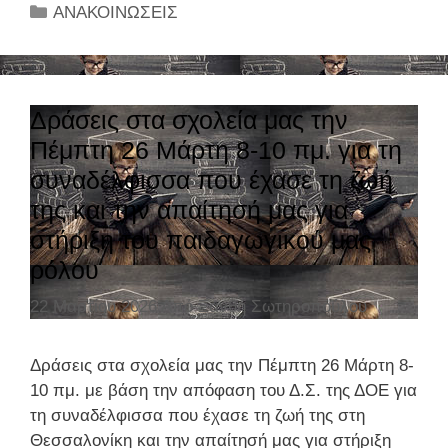
Α
Σ
Κ
ΑΝΑΚΟΙΝΩΣΕΙΣ
Κ
1
α
Ο
8
τ
Ι
:
η
Ν
3
γ
Δράσεις στα σχολεία μας την
Ω
0
ο
Πέμπτη 26 Μάρτη 8-10 πμ. για τη
Σ
Σ
ρ
συναδέλφισσα που έχασε τη ζωή
Η
Τ
ί
Δ
της και την απαίτησή μας για
Ο
ε
Ο
στήριξη του παιδαγωγικού μας
Υ
ς
Ε
Π
ρόλου
Γ
Ο
Ι
22 Μαρτίου 2026
Από
Ξανθή Σωτηροπούλου
Υ
Α
Ρ
Η
Γ
Δράσεις στα σχολεία μας την Πέμπτη 26 Μάρτη 8-
Μ
Ε
10 πμ. με βάση την απόφαση του Δ.Σ. της ΔΟΕ για
Ε
Ι
τη συναδέλφισσα που έχασε τη ζωή της στη
Ρ
Ο
Θεσσαλονίκη και την απαίτησή μας για στήριξη