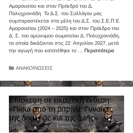
Σ
Α
ί
Αμαρουσίου και στον Πρόεδρό του Δ.
Γ
α
Πολυχρονιάδη Το Δ.Σ. του Συλλόγου μας
Μ
μ
συμπαραστέκεται στα μέλη του Δ.Σ. του Σ.Ε.Π Ε.
Α
α
Αμαρουσίου (2024 – 2025) και στον Πρόεδρο του
Μ
ς
Δ. Σ. του ομώνυμου σωματείου Δ. Πολυχρονιάδη,
Ε
τ
τα οποία δικάζονται στις 22 Απριλίου 2027, μετά
Π
η
την αγωγή που κατατέθηκε το …
Περισσότερα
Ψ
Ο
ν
Η
Ρ
Π
Φ
Κ
ΑΝΑΚΟΙΝΩΣΕΙΣ
Ε
έ
Ι
α
Ι
μ
Σ
τ
Α
π
Μ
η
Σ
τ
Α
γ
Επίσκεψη σε εικαστική έκθεση:
Τ
η
Σ
ο
«Πίσω από τη βιτρίνα: Γυναίκες
Η
2
Υ
ρ
Ν
της δουλειάς και της ζωής»
6
Μ
ί
Α
Μ
Π
ε
19 Μαρτίου 2026
Από
Ξανθή Σωτηροπούλου
Μ
ά
Α