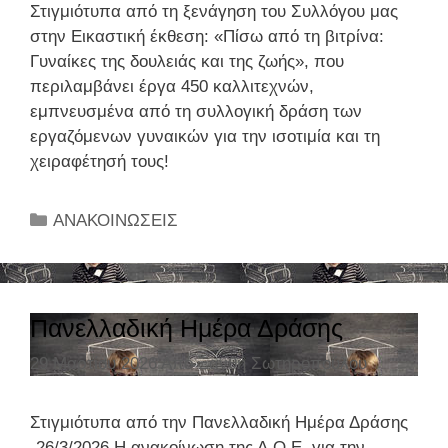
Στιγμιότυπα από τη ξενάγηση του Συλλόγου μας
στην Εικαστική έκθεση: «Πίσω από τη βιτρίνα:
Γυναίκες της δουλειάς και της ζωής», που
περιλαμβάνει έργα 450 καλλιτεχνών,
εμπνευσμένα από τη συλλογική δράση των
εργαζόμενων γυναικών για την ισοτιμία και τη
χειραφέτησή τους!
Κ
ΑΝΑΚΟΙΝΩΣΕΙΣ
α
τ
η
γ
Πανελλαδική Ημέρα Δράσης
ο
29 Μαρτίου 2026
Από
Ξανθή Σωτηροπούλου
ρ
ί
ε
Στιγμιότυπα από την Πανελλαδική Ημέρα Δράσης
ς
-26/3/2026 Η ανακοίνωση της Δ.Ο.Ε. για την