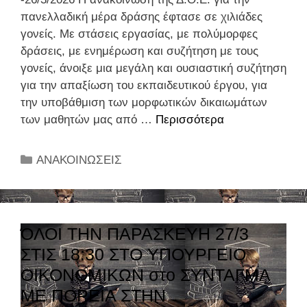
πανελλαδική μέρα δράσης έφτασε σε χιλιάδες
γονείς. Με στάσεις εργασίας, με πολύμορφες
δράσεις, με ενημέρωση και συζήτηση με τους
γονείς, άνοιξε μια μεγάλη και ουσιαστική συζήτηση
για την απαξίωση του εκπαιδευτικού έργου, για
την υποβάθμιση των μορφωτικών δικαιωμάτων
των μαθητών μας από …
Περισσότερα
Π
α
ν
Κ
ΑΝΑΚΟΙΝΩΣΕΙΣ
ε
α
λ
τ
λ
η
α
γ
ΌΛΟΙ ΤΗΝ ΠΑΡΑΣΚΕΥΗ 27/3
δ
ο
ΣΤΙΣ 18:30 ΣΤΟ ΥΠΟΥΡΓΕΙΟ
ι
ρ
ΟΙΚΟΝΟΜΙΚΩΝ στο ΣΥΝΤΑΓΜΑ
κ
ί
ή
ΜΕ ΠΟΡΕΙΑ ΣΤΗΝ
ε