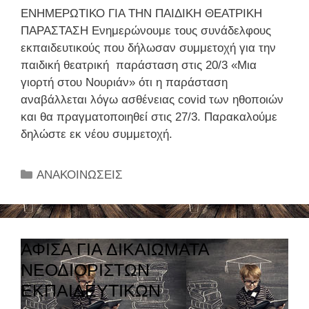
Η
π
ς
ΕΝΗΜΕΡΩΤΙΚΟ ΓΙΑ ΤΗΝ ΠΑΙΔΙΚΗ ΘΕΑΤΡΙΚΗ
Ν
ρ
ΠΑΡΑΣΤΑΣΗ Ενημερώνουμε τους συνάδελφους
Α
ι
εκπαιδευτικούς που δήλωσαν συμμετοχή για την
Ρ
λ
παιδική θεατρική παράσταση στις 20/3 «Μια
Χ
ί
γιορτή στου Νουριάν» ότι η παράσταση
Α
ο
αναβάλλεται λόγω ασθένειας covid των ηθοποιών
Ι
υ
και θα πραγματοποιηθεί στις 27/3. Παρακαλούμε
Α
–
δηλώστε εκ νέου συμμετοχή.
Α
Σ
Γ
υ
Ο
Κ
ΑΝΑΚΟΙΝΩΣΕΙΣ
γ
Ρ
α
κ
Α
τ
έ
η
ν
γ
ΑΦΙΣΑ ΓΙΑ ΔΙΚΑΙΩΜΑΤΑ
τ
ο
ρ
ΝΕΟΔΙΟΡΙΣΤΩΝ
ρ
ω
ΕΚΠΑΙΔΕΥΤΙΚΩΝ
ί
σ