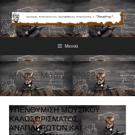
Μετάβαση
σε
περιεχόμενο
Μενού
Μήνας: Μάρτιος 2022
ΥΠΕΝΘΥΜΙΣΗ ΜΟΥΣΙΚΟΥ
ΚΑΛΩΣΟΡΙΣΜΑΤΟΣ
ΑΝΑΠΛΗΡΩΤΩΝ ΚΑΙ