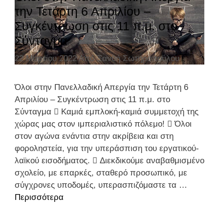
ο
την Τετάρτη 6 Απριλίου –
ρ
Συγκέντρωση στις 11 π.μ. στο
ί
Σύνταγμα
ε
ς
22 Μαρτίου 2022
Από
Ξανθή Σωτηροπούλου
Όλοι στην Πανελλαδική Απεργία την Τετάρτη 6
Απριλίου – Συγκέντρωση στις 11 π.μ. στο
Σύνταγμα  Καμιά εμπλοκή-καμιά συμμετοχή της
χώρας μας στον ιμπεριαλιστικό πόλεμο!  Όλοι
στον αγώνα ενάντια στην ακρίβεια και στη
φοροληστεία, για την υπεράσπιση του εργατικού-
λαϊκού εισοδήματος.  Διεκδικούμε αναβαθμισμένο
σχολείο, με επαρκές, σταθερό προσωπικό, με
σύγχρονες υποδομές, υπερασπιζόμαστε τα …
Περισσότερα
Ό
λ