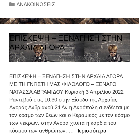
ο
Κ
ΑΝΑΚΟΙΝΩΣΕΙΣ
ι
α
σ
τ
τ
η
η
γ
ΕΠΙΣΚΕΨΗ – ΞΕΝΑΓΗΣΗ ΣΤΗΝ
ν
ο
ΑΡΧΑΙΑ ΑΓΟΡΑ
Π
ρ
α
22 Μαρτίου 2022
Από
Ξανθή Σωτηροπούλου
ί
ν
ε
ε
ς
ΕΠΙΣΚΕΨΗ – ΞΕΝΑΓΗΣΗ ΣΤΗΝ ΑΡΧΑΙΑ ΑΓΟΡΑ
λ
ΜΕ ΤΗ ΓΝΩΣΤΗ ΜΑΣ ΦΙΛΟΛΟΓΟ – ΞΕΝΑΓΟ
λ
ΝΑΤΑΣΣΑ ΑΒΡΑΜΙΔΟΥ Κυριακή 3 Απριλίου 2022
α
Ραντεβού στις 10:30 στην Είσοδο της Αρχαίας
δ
Αγοράς Ανδριανού 24 Αν η Ακρόπολη συνδέεται με
ι
τον κόσμο των θεών και ο Κεραμικός με τον κόσμο
κ
των νεκρών, στην Αγορά χτυπά η καρδιά του
ή
κόσμου των ανθρώπων. …
Περισσότερα
Ε
Α
Π