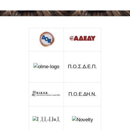
Π.Ο.Σ.Δ.Ε.Π.
Π.Ο.Ε.ΔΗ.Ν.