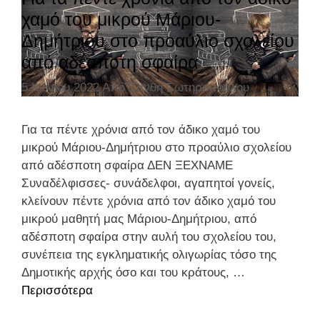
Τ
Ο
ο
χαμό του μικρού Μάριου-
ε
Η
Τ
ρ
ξ
Δημήτριου στο προαύλιο σχολείου
Ν
Ο
ί
ι
Φ
από αδέσποτη σφαίρα
Ν
ε
ο
Υ
Σ
ς
τ
5 Ιουνίου 2022
Από
Ξανθή Σωτηροπούλου
Λ
Υ
ή
Α
Λ
τ
Κ
Για τα πέντε χρόνια από τον άδικο χαμό του
Λ
ω
Η
μικρού Μάριου-Δημήτριου στο προαύλιο σχολείου
Ο
ν
Σ
από αδέσποτη σφαίρα ΔΕΝ ΞΕΧΝΑΜΕ
Γ
π
Υ
Συναδέλφισσες- συνάδελφοι, αγαπητοί γονείς,
Ο
ο
Γ
κλείνουν πέντε χρόνια από τον άδικο χαμό του
«
υ
Κ
μικρού μαθητή μας Μάριου-Δημήτριου, από
Ο
έ
Ε
αδέσποτη σφαίρα στην αυλή του σχολείου του,
Α
σ
Ν
συνέπεια της εγκληματικής ολιγωρίας τόσο της
Ρ
τ
Τ
Δημοτικής αρχής όσο και του κράτους, …
Ι
ε
Ρ
Περισσότερα
Γ
Σ
ι
Ω
ι
Τ
λ