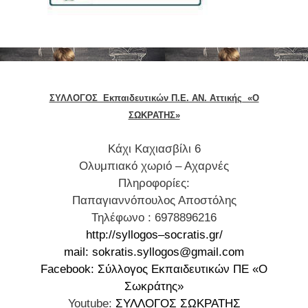
ο
.
ύ
Γ
Μ
.
ά
Υ
ρ
Π
ι
.
ΣΥΛΛΟΓΟΣ Εκπαιδευτικών Π.Ε. ΑΝ. Αττικής «Ο
ο
Π
ΣΩΚΡΑΤΗΣ»
υ
Α
-
Ι
K
άχι Καχιασβίλι 6
Δ
Δ
Ολυμπιακό χωριό – Αχαρνές
η
Ε
Πληροφορίες:
μ
Ι
Παπαγιαννόπουλος Αποστόλης
ή
Α
Τηλέφωνο : 6978896216
τ
Σ
http
://
syllogos
–
socratis
.
gr
/
ρ
Κ
mail: sokratis.syllogos@gmail.com
ι
Ο
Facebook: Σύλλογος Εκπαιδευτικών ΠΕ «Ο
ο
Π
Σωκράτης»
υ
Τ
Youtube:
ΣΥΛΛΟΓΟΣ ΣΩΚΡΑΤΗΣ