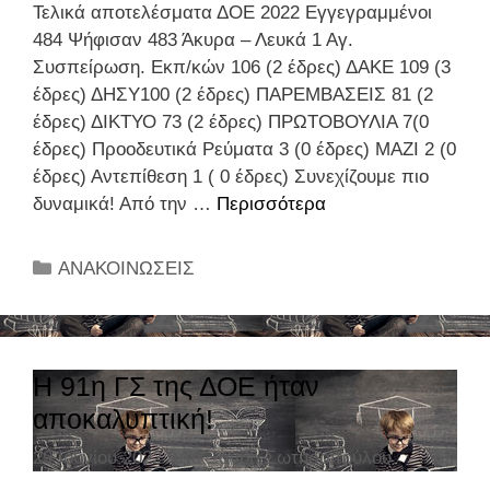
Τελικά αποτελέσματα ΔΟΕ 2022 Εγγεγραμμένοι
484 Ψήφισαν 483 Άκυρα – Λευκά 1 Αγ.
Συσπείρωση. Εκπ/κών 106 (2 έδρες) ΔΑΚΕ 109 (3
έδρες) ΔΗΣΥ100 (2 έδρες) ΠΑΡΕΜΒΑΣΕΙΣ 81 (2
έδρες) ΔΙΚΤΥΟ 73 (2 έδρες) ΠΡΩΤΟΒΟΥΛΙΑ 7(0
έδρες) Προοδευτικά Ρεύματα 3 (0 έδρες) ΜΑΖΙ 2 (0
έδρες) Αντεπίθεση 1 ( 0 έδρες) Συνεχίζουμε πιο
δυναμικά! Από την …
Περισσότερα
Τ
ε
λ
Κ
ΑΝΑΚΟΙΝΩΣΕΙΣ
ι
α
κ
τ
ά
η
α
γ
Η 91η ΓΣ της ΔΟΕ ήταν
π
ο
αποκαλυπτική!
ο
ρ
τ
29 Ιουνίου 2022
Από
Ξανθή Σωτηροπούλου
ί
ε
ε