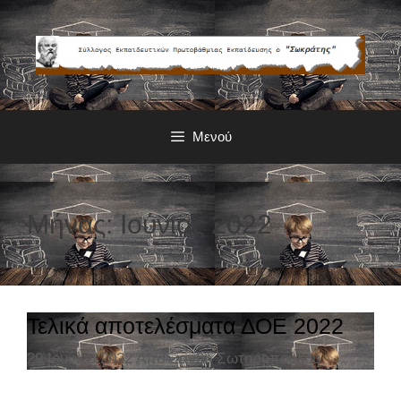
Μετάβαση
σε
περιεχόμενο
Μενού
Μήνας: Ιούνιος 2022
Τελικά αποτελέσματα ΔΟΕ 2022
29 Ιουνίου 2022
Από
Ξανθή Σωτηροπούλου