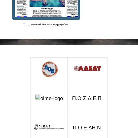
Τα
πρωτοσέλιδα
των
εφημερίδων
Π.Ο.Σ.Δ.Ε.Π.
Π.Ο.Ε.ΔΗ.Ν.