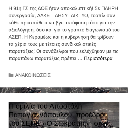
λ
ς
Η 91η ΓΣ της ΔΟΕ ήταν αποκαλυπτική! Σε ΠΛΗΡΗ
έ
συνεργασία, ΔΑΚΕ – ΔΗΣΥ -ΔΙΚΤΥΟ, τορπίλισαν
σ
κάθε προσπάθεια να βγει απόφαση τόσο για την
μ
αξιολόγηση, όσο και για το γραπτό διαγωνισμό του
α
ΑΣΕΠ. Η Κεραμέως και η κυβέρνηση θα τρίβουν
τ
τα χέρια τους με τέτοιες συνδικαλιστικές
α
παρατάξεις! Οι συνάδελφοι που εκλέχθηκαν με τις
Δ
παραπάνω παρατάξεις πρέπει …
Περισσότερα
Η
Ο
9
Ε
1
2
Κ
ΑΝΑΚΟΙΝΩΣΕΙΣ
η
0
α
Γ
2
τ
Σ
2
η
τ
γ
Η ομιλία του Αποστόλη
η
ο
Παπαγιαννόπουλου, προέδρου
ς
ρ
του ΣΕΠΕ «Ο Σωκράτης», στην
Δ
ί