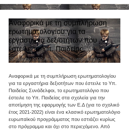
!
τ
η
γ
Αναφορικά με τη συμπλήρωση
ο
ερωτηματολογίου για τα
ρ
εργαστήρια δεξιοτήτων που
ί
έστειλε το Υπ. Παιδείας
ε
ς
20 Ιουνίου 2022
Από
Ξανθή Σωτηροπούλου
Αναφορικά με τη συμπλήρωση ερωτηματολογίου
για τα εργαστήρια δεξιοτήτων που έστειλε το Υπ.
Παιδείας Συνάδελφοι, το ερωτηματολόγιο που
έστειλε το Υπ. Παιδείας στα σχολεία για την
αποτίμηση της εφαρμογής των Ε.Δ (για το σχολικό
έτος 2021-2022) είναι ένα κλασικό ερωτηματολόγιο
ευρωπαϊκού προγράμματος που εστιάζει κυρίως
στο πρόγραμμα και όχι στο περιεχόμενο. Από