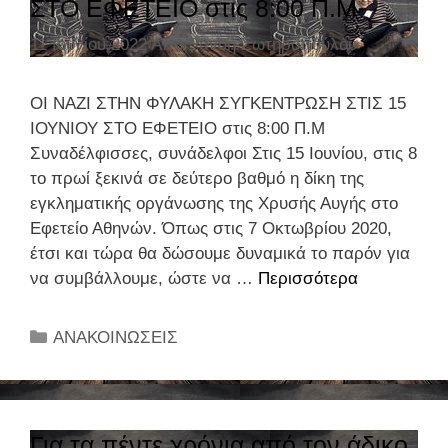
ΣΤΟ ΕΦΕΤΕΙΟ στις 8:00 Π.Μ
Η
ί
ο
Ρ
ε
11 Ιουνίου 2022
Από
Ξανθή Σωτηροπούλου
υ
Ι
ς
γ
Ξ
ι
ΟΙ ΝΑΖΙ ΣΤΗΝ ΦΥΛΑΚΗ ΣΥΓΚΕΝΤΡΩΣΗ ΣΤΙΣ 15
Η
α
ΙΟΥΝΙΟΥ ΣΤΟ ΕΦΕΤΕΙΟ στις 8:00 Π.Μ
Σ
τ
Συναδέλφισσες, συνάδελφοι Στις 15 Ιουνίου, στις 8
Σ
α
το πρωί ξεκινά σε δεύτερο βαθμό η δίκη της
Υ
ε
εγκληματικής οργάνωσης της Χρυσής Αυγής στο
Ν
ρ
Εφετείο Αθηνών. Όπως στις 7 Οκτωβρίου 2020,
Α
γ
έτσι και τώρα θα δώσουμε δυναμικά το παρόν για
Δ
α
να συμβάλλουμε, ώστε να …
Περισσότερα
Ο
Ε
σ
Ι
Λ
τ
Ν
Φ
Κ
ΑΝΑΚΟΙΝΩΣΕΙΣ
ή
Α
Ο
α
ρ
Ζ
Υ
τ
ι
Ι
Α
η
α
Σ
Π
γ
Για τα πέντε χρόνια από τον άδικο
δ