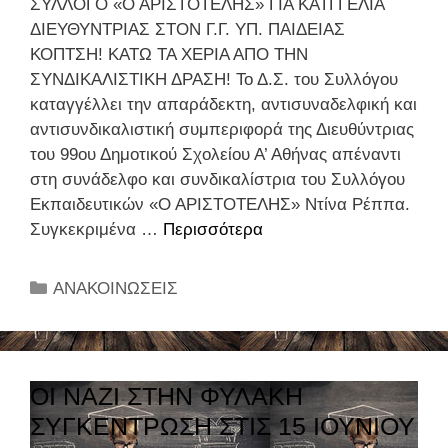
ΣΥΛΛΟΓΟ «Ο ΑΡΙΣΤΟΤΕΛΗΣ» ΓΙΑ ΚΑΤΓΓΕΛΙΑ
ή
ΔΙΕΥΘΥΝΤΡΙΑΣ ΣΤΟΝ Γ.Γ. ΥΠ. ΠΑΙΔΕΙΑΣ
ρ
ΚΟΠΤΣΗ! ΚΑΤΩ ΤΑ ΧΕΡΙΑ ΑΠΟ ΤΗΝ
ω
ΣΥΝΔΙΚΑΛΙΣΤΙΚΗ ΔΡΑΣΗ! Το Δ.Σ. του Συλλόγου
σ
καταγγέλλει την απαράδεκτη, αντισυναδελφική και
η
αντισυνδικαλιστική συμπεριφορά της Διευθύντριας
ε
του 99ου Δημοτικού Σχολείου Α’ Αθήνας απέναντι
ρ
στη συνάδελφο και συνδικαλίστρια του Συλλόγου
ω
Εκπαιδευτικών «Ο ΑΡΙΣΤΟΤΕΛΗΣ» Ντίνα Ρέππα.
τ
Συγκεκριμένα …
Περισσότερα
Ψ
η
Η
μ
Φ
Κ
ΑΝΑΚΟΙΝΩΣΕΙΣ
α
Ι
α
τ
Σ
τ
ο
Μ
η
λ
Α
γ
ΟΙ ΝΑΖΙ ΣΤΗΝ ΦΥΛΑΚΗ
ο
Σ
ο
γ
ΣΥΓΚΕΝΤΡΩΣΗ ΣΤΙΣ 15 ΙΟΥΝΙΟΥ
Τ
ρ
ί