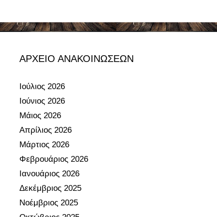
σ
Σ
τ
Η
ο
!
π
ρ
ΑΡΧΕΙΟ ΑΝΑΚΟΙΝΩΣΕΩΝ
ο
α
Ιούλιος 2026
ύ
Ιούνιος 2026
λ
Μάιος 2026
ι
ο
Απρίλιος 2026
σ
Μάρτιος 2026
χ
Φεβρουάριος 2026
ο
Ιανουάριος 2026
λ
Δεκέμβριος 2025
ε
ί
Νοέμβριος 2025
ο