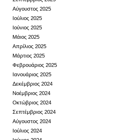
ε
ς
.
Αύγουστος 2025
ξ
κ
1
Ιούλιος 2025
ω
α
0
τ
Ιούνιος 2025
ι
8
ε
κ
9
Μάιος 2025
ρ
α
0
Απρίλιος 2025
ι
τ
6
Μάρτιος 2025
κ
ά
/
Φεβρουάριος 2025
ή
ρ
Γ
α
Ιανουάριος 2025
γ
Δ
ξ
η
4
Δεκέμβριος 2024
ι
σ
/
Νοέμβριος 2024
ο
η
1
Οκτώβριος 2024
λ
τ
0
Σεπτέμβριος 2024
ό
ω
-
γ
Αύγουστος 2024
ν
9
η
α
-
Ιούλιος 2024
σ
ν
2