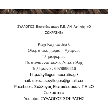
λ
κ
ι
λ
α
α
ο
ι
δ
γ
μ
ι
ι
α
κ
ΣΥΛΛΟΓΟΣ Εκπαιδευτικών Π.Ε. ΑΝ. Αττικής «Ο
κ
θ
α
ΣΩΚΡΑΤΗΣ»
ό
η
σ
ς
K
άχι Καχιασβίλι 6
τ
ί
π
Ολυμπιακό χωριό – Αχαρνές
έ
ε
ρ
Πληροφορίες:
ς
ς
ο
Παπαγιαννόπουλος Αποστόλης
δ
π
γ
Τηλέφωνο : 6978896216
ι
ο
ρ
http
://
syllogos
–
socratis
.
gr
/
ε
υ
α
mail: sokratis.syllogos@gmail.com
κ
π
μ
Facebook: Σύλλογος Εκπαιδευτικών ΠΕ «Ο
δ
ρ
μ
Σωκράτης»
ι
ο
α
Youtube:
ΣΥΛΛΟΓΟΣ ΣΩΚΡΑΤΗΣ
κ
β
τ
ή
λ