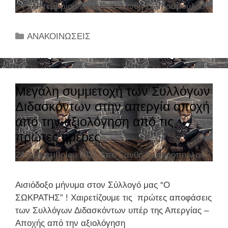
24 Σεπτεμβρίου 2021
Από
Ξανθή Σωτηροπούλου
Κ
ΑΝΑΚΟΙΝΩΣΕΙΣ
α
τ
η
γ
Μεγάλη συμμετοχή των Συλλόγων
ο
Διδασκόντων στην απεργία αποχή
ρ
από την αξιολόγηση από τις
ί
πρώτες ημέρες
ε
ς
24 Σεπτεμβρίου 2021
Από
Ξανθή Σωτηροπούλου
Αισιόδοξο μήνυμα στον Σύλλογό μας “Ο
ΣΩΚΡΑΤΗΣ” ! Χαιρετίζουμε τις πρώτες αποφάσεις
των Συλλόγων Διδασκόντων υπέρ της Απεργίας –
Αποχής από την αξιολόγηση