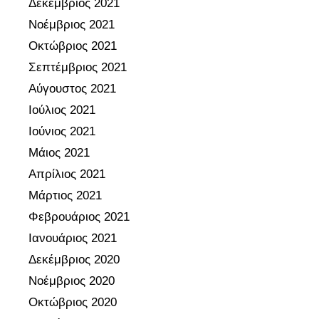
Δεκέμβριος 2021
ι
ω
Νοέμβριος 2021
κ
τ
Οκτώβριος 2021
ό
ε
τ
Σεπτέμβριος 2021
ρ
ο
ι
Αύγουστος 2021
υ
κ
Ιούλιος 2021
ς
ή
Ιούνιος 2021
έ
κ
Μάιος 2021
ρ
α
γ
Απρίλιος 2021
ι
ο
ε
Μάρτιος 2021
»
ξ
Φεβρουάριος 2021
.
ω
Ιανουάριος 2021
τ
Δεκέμβριος 2020
ε
Νοέμβριος 2020
ρ
ι
Οκτώβριος 2020
κ