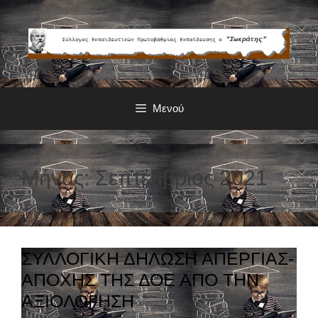
Μετάβαση
σε
περιεχόμενο
Μενού
Μήνας: Σεπτέμβριος 2021
ΣΥΛΛΟΓΙΚΗ ΔΗΛΩΣΗ ΑΠΕΡΓΙΑΣ-
ΑΠΟΧΗΣ ΤΗΣ ΔΟΕ ΑΠΟ ΤΗΝ
ΑΞΙΟΛΟΓΗΣΗ