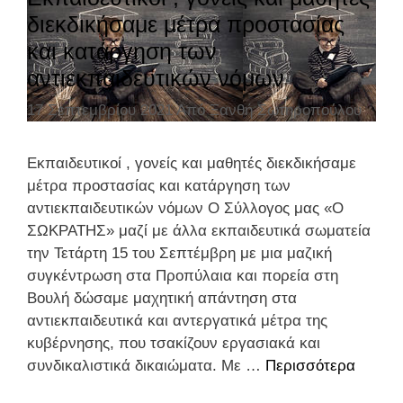
ω
Δ
ο
διεκδικήσαμε μέτρα προστασίας
σ
.
ρ
και κατάργηση των
η
Ο
ί
τ
αντιεκπαιδευτικών νόμων
.
ε
η
Ε
ς
17 Σεπτεμβρίου 2021
Από
Ξανθή Σωτηροπούλου
ς
.
Δ
γ
Ο
Εκπαιδευτικοί , γονείς και μαθητές διεκδικήσαμε
ι
Ε
μέτρα προστασίας και κατάργηση των
α
γ
αντιεκπαιδευτικών νόμων Ο Σύλλογος μας «Ο
κ
ι
ΣΩΚΡΑΤΗΣ» μαζί με άλλα εκπαιδευτικά σωματεία
ή
α
την Τετάρτη 15 του Σεπτέμβρη με μια μαζική
ρ
τ
συγκέντρωση στα Προπύλαια και πορεία στη
υ
η
Βουλή δώσαμε μαχητική απάντηση στα
ξ
Ν
αντιεκπαιδευτικά και αντεργατικά μέτρα της
η
έ
κυβέρνησης, που τσακίζουν εργασιακά και
α
α
συνδικαλιστικά δικαιώματα. Με …
Περισσότερα
Ε
π
Υ
κ
ε