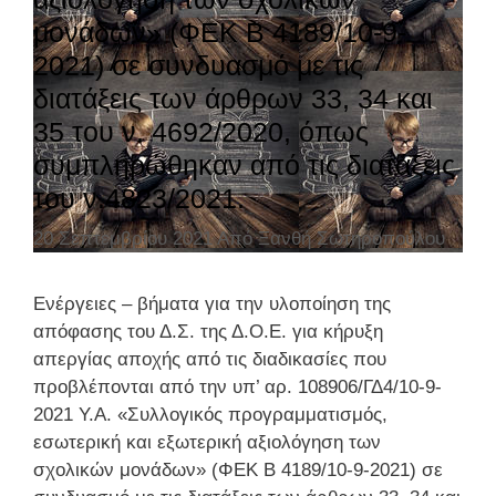
Ε
μονάδων» (ΦΕΚ Β 4189/10-9-
Τ
2021) σε συνδυασμό με τις
Ο
διατάξεις των άρθρων 33, 34 και
Χ
35 του ν. 4692/2020, όπως
Η
Σ
συμπληρώθηκαν από τις διατάξεις
Σ
του ν.4823/2021.
Τ
20 Σεπτεμβρίου 2021
Από
Ξανθή Σωτηροπούλου
Η
Ν
Α
Ενέργειες – βήματα για την υλοποίηση της
Π
απόφασης του Δ.Σ. της Δ.Ο.Ε. για κήρυξη
Ε
απεργίας αποχής από τις διαδικασίες που
Ρ
προβλέπονται από την υπ’ αρ. 108906/ΓΔ4/10-9-
Γ
2021 Υ.Α. «Συλλογικός προγραμματισμός,
Ι
εσωτερική και εξωτερική αξιολόγηση των
Α
σχολικών μονάδων» (ΦΕΚ Β 4189/10-9-2021) σε
–