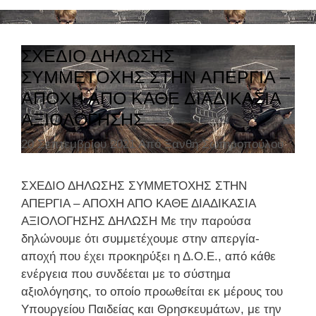
τ
η
γ
ΣΧΕΔΙΟ ΔΗΛΩΣΗΣ
ο
ΣΥΜΜΕΤΟΧΗΣ ΣΤΗΝ ΑΠΕΡΓΙΑ –
ρ
ΑΠΟΧΗ ΑΠΟ ΚΑΘΕ ΔΙΑΔΙΚΑΣΙΑ
ί
ΑΞΙΟΛΟΓΗΣΗΣ
ε
ς
20 Σεπτεμβρίου 2021
Από
Ξανθή Σωτηροπούλου
ΣΧΕΔΙΟ ΔΗΛΩΣΗΣ ΣΥΜΜΕΤΟΧΗΣ ΣΤΗΝ
ΑΠΕΡΓΙΑ – ΑΠΟΧΗ ΑΠΟ ΚΑΘΕ ΔΙΑΔΙΚΑΣΙΑ
ΑΞΙΟΛΟΓΗΣΗΣ ΔΗΛΩΣΗ Με την παρούσα
δηλώνουμε ότι συμμετέχουμε στην απεργία-
αποχή που έχει προκηρύξει η Δ.Ο.Ε., από κάθε
ενέργεια που συνδέεται με το σύστημα
αξιολόγησης, το οποίο προωθείται εκ μέρους του
Υπουργείου Παιδείας και Θρησκευμάτων, με την