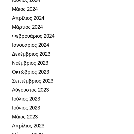
Ιούνιος 2024
η
τ
0
Μάιος 2024
τ
ι
2
Απρίλιος 2024
ω
ε
1
ν
Μάρτιος 2024
κ
Υ
σ
π
.
Φεβρουάριος 2024
χ
α
Α
Ιανουάριος 2024
ο
ι
.
Δεκέμβριος 2023
λ
δ
«
Νοέμβριος 2023
ι
ε
Σ
κ
Οκτώβριος 2023
υ
υ
ώ
τ
λ
Σεπτέμβριος 2023
ν
ι
λ
Αύγουστος 2023
μ
κ
ο
Ιούλιος 2023
ο
ώ
γ
Ιούνιος 2023
ν
ν
ι
ά
Μάιος 2023
ν
κ
δ
ό
ό
Απρίλιος 2023
ω
μ
ς