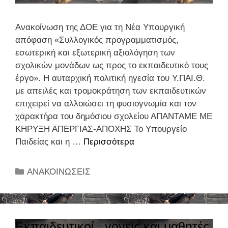
α
Ι
π
Ω
Ανακοίνωση της ΔΟΕ για τη Νέα Υπουργική
ό
Μ
απόφαση «Συλλογικός προγραμματισμός,
φ
Α
εσωτερική και εξωτερική αξιολόγηση των
α
σχολικών μονάδων ως προς το εκπαιδευτικό τους
σ
έργο». Η αυταρχική πολιτική ηγεσία του Υ.ΠΑΙ.Θ.
η
με απειλές και τρομοκράτηση των εκπαιδευτικών
ς
επιχειρεί να αλλοιώσει τη φυσιογνωμία και τον
τ
χαρακτήρα του δημόσιου σχολείου ΑΠΑΝΤΑΜΕ ΜΕ
ο
ΚΗΡΥΞΗ ΑΠΕΡΓΙΑΣ-ΑΠΟΧΗΣ Το Υπουργείο
υ
Παιδείας και η …
Περισσότερα
Α
Δ
ν
.
α
Σ
Κ
ΑΝΑΚΟΙΝΩΣΕΙΣ
κ
.
α
ο
τ
τ
ί
η
η
ν
ς
γ
Εκπαιδευτικοί , γονείς και μαθητές