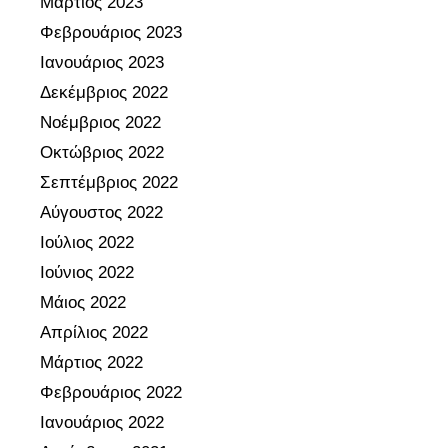
Μάρτιος 2023
ν
ω
π
Φεβρουάριος 2023
ω
ν
ρ
Ιανουάριος 2023
ς
ο
π
Δεκέμβριος 2022
γ
ρ
ρ
Νοέμβριος 2022
ο
α
Οκτώβριος 2022
ς
μ
Σεπτέμβριος 2022
τ
μ
Αύγουστος 2022
ο
α
ε
Ιούλιος 2022
τ
κ
ι
Ιούνιος 2022
π
σ
Μάιος 2022
α
μ
Απρίλιος 2022
ι
ό
Μάρτιος 2022
δ
ς
ε
Φεβρουάριος 2022
,
υ
ε
Ιανουάριος 2022
τ
σ