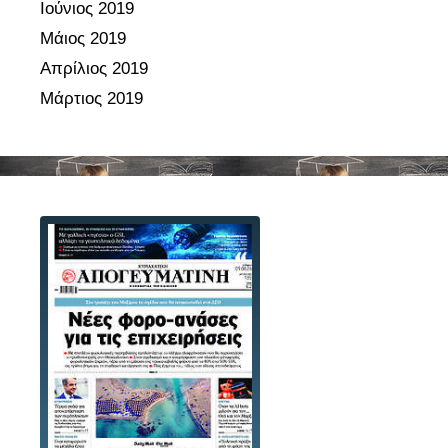
λ
Ιούνιος 2019
ι
Μάιος 2019
κ
Απρίλιος 2019
ώ
Μάρτιος 2019
ν
μ
ο
ν
ά
δ
ω
ν
»
(
Φ
Ε
Κ
Β