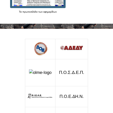
4
1
Τα
πρωτοσέλιδα
των
εφημερίδων
8
9
/
1
0
-
9
-
2
0
Π.Ο.Σ.Δ.Ε.Π.
2
1
)
σ
Π.Ο.Ε.ΔΗ.Ν.
ε
σ