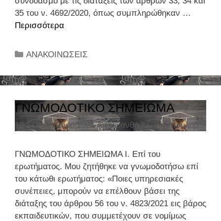
συνδυασμό με τις διατάξεις των άρθρων 33, 34 και
Α
35 του ν. 4692/2020, όπως συμπληρώθηκαν …
Π
Περισσότερα
Ε
Ο
ν
Χ
έ
Κ
ΑΝΑΚΟΙΝΩΣΕΙΣ
Η
ρ
α
Α
γ
τ
Π
ε
η
Ο
ι
γ
ΓΝΩΜΟΔΟΤΙΚΟ ΣΗΜΕΙΩΜΑ
Κ
ε
ο
Α
ς
18 Σεπτεμβρίου 2021
Από
Ξανθή Σωτηροπούλου
ρ
Θ
–
ί
Ε
β
ε
ΓΝΩΜΟΔΟΤΙΚΟ ΣΗΜΕΙΩΜΑ Ι. Επί του
Δ
ή
ς
ερωτήματος. Μου ζητήθηκε να γνωμοδοτήσω επί
Ι
μ
του κάτωθι ερωτήματος: «Ποιες υπηρεσιακές
Α
α
συνέπειες, μπορούν να επέλθουν βάσει της
Δ
τ
διάταξης του άρθρου 56 του ν. 4823/2021 εις βάρος
Ι
α
εκπαιδευτικών, που συμμετέχουν σε νομίμως
Κ